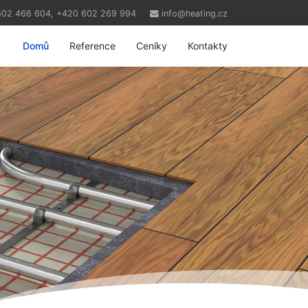
602 466 604, +420 602 269 994
info@heating.cz
Domů
Reference
Ceníky
Kontakty