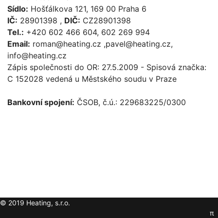
Sídlo:
Hošťálkova 121, 169 00 Praha 6
IČ:
28901398 ,
DIČ:
CZ28901398
Tel.:
+420 602 466 604, 602 269 994
Email:
roman@heating.cz ,pavel@heating.cz,
info@heating.cz
Zápis společnosti do OR: 27.5.2009 - Spisová značka:
C 152028 vedená u Městského soudu v Praze
Bankovní spojení:
ČSOB, č.ú.: 229683225/0300
© 2019 Heating, s.r.o.
π