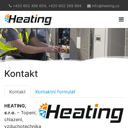
+420 602 466 604, +420 602 269 994
info@heating.cz
Kontakt
Kontakt
Kontaktní formulář
HEATING,
s.r.o.
– Topení,
chlazení,
vzduchotechnika